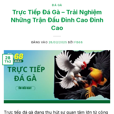
ĐÁ GÀ
Trực Tiếp Đá Gà – Trải Nghiệm
Những Trận Đấu Đỉnh Cao Đỉnh
Cao
ĐĂNG VÀO
28/02/2025
BỞI
FB68
28
Th2
Trực tiếp đá gà đang thu hút sự quan tâm lớn từ cộng