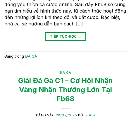
đồng yêu thích cá cược online. Sau đây Fb68 sẽ cùng
bạn tìm hiểu về hình thức này, từ cách thức hoạt động
đến những lợi ích khi theo dõi và đặt cược. Đặc biệt,
nhà cái sẽ hướng dẫn bạn cách […]
TIẾP TỤC ĐỌC
→
Đăng trong
ĐÁ GÀ
ĐÁ GÀ
Giải Đá Gà C1 – Cơ Hội Nhận
Vàng Nhận Thưởng Lớn Tại
Fb68
ĐĂNG VÀO
28/02/2025
BỞI
FB68