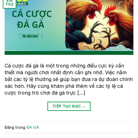
Th2
Cá cược đá gà là một trong những điều cực kỳ cần
thiết mà người chơi nhất định cần ghi nhớ. Việc nắm
bắt các tỷ lệ thưởng sẽ giúp bạn đưa ra dự đoán chính
xác hơn. Hãy cùng khám phá thêm về các tỷ lệ cá
cược trong trò chơi đá gà trực […]
TIẾP TỤC ĐỌC
→
Đăng trong
ĐÁ GÀ