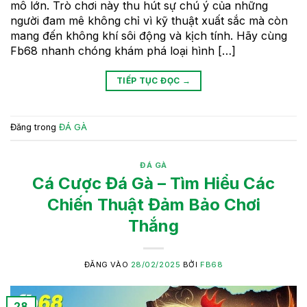
mô lớn. Trò chơi này thu hút sự chú ý của những
người đam mê không chỉ vì kỹ thuật xuất sắc mà còn
mang đến không khí sôi động và kịch tính. Hãy cùng
Fb68 nhanh chóng khám phá loại hình […]
TIẾP TỤC ĐỌC
→
Đăng trong
ĐÁ GÀ
ĐÁ GÀ
Cá Cược Đá Gà – Tìm Hiểu Các
Chiến Thuật Đảm Bảo Chơi
Thắng
ĐĂNG VÀO
28/02/2025
BỞI
FB68
28