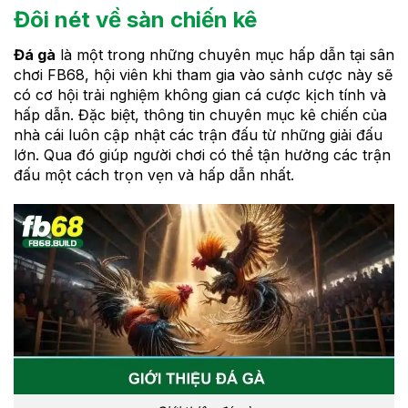
Đôi nét về sàn chiến kê
Đá gà
là một trong những chuyên mục hấp dẫn tại sân
chơi FB68, hội viên khi tham gia vào sảnh cược này sẽ
có cơ hội trải nghiệm không gian cá cược kịch tính và
hấp dẫn. Đặc biệt, thông tin chuyên mục kê chiến của
nhà cái luôn cập nhật các trận đấu từ những giải đấu
lớn. Qua đó giúp người chơi có thể tận hưởng các trận
đấu một cách trọn vẹn và hấp dẫn nhất.