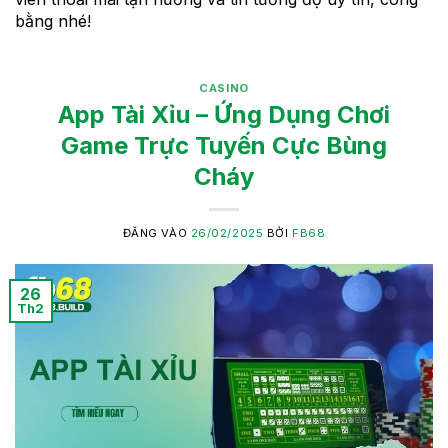
bằng nhé!
CASINO
App Tài Xỉu – Ứng Dụng Chơi
Game Trực Tuyến Cực Bùng
Cháy
ĐĂNG VÀO
26/02/2025
BỞI
FB68
26
Th2