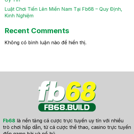
Luật Chơi Tiến Lên Miền Nam Tại Fb68 – Quy Định,
Kinh Nghiệm
Recent Comments
Không có bình luận nào để hiển thị.
Fb68
là nền tảng cá cược trực tuyến uy tín với nhiều
trò chơi hấp dẫn, từ cá cược thể thao, casino trực tuyến
đến game bài và nổ hũ.