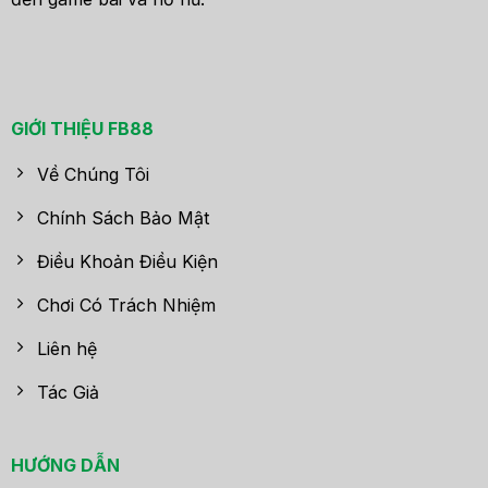
GIỚI THIỆU FB88
Về Chúng Tôi
Chính Sách Bảo Mật
Điều Khoản Điều Kiện
Chơi Có Trách Nhiệm
Liên hệ
Tác Giả
HƯỚNG DẪN