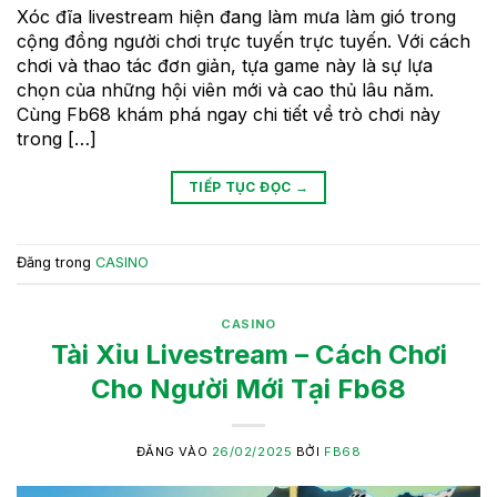
Xóc đĩa livestream hiện đang làm mưa làm gió trong
cộng đồng người chơi trực tuyến trực tuyến. Với cách
chơi và thao tác đơn giản, tựa game này là sự lựa
chọn của những hội viên mới và cao thủ lâu năm.
Cùng Fb68 khám phá ngay chi tiết về trò chơi này
trong […]
TIẾP TỤC ĐỌC
→
Đăng trong
CASINO
CASINO
Tài Xỉu Livestream – Cách Chơi
Cho Người Mới Tại Fb68
ĐĂNG VÀO
26/02/2025
BỞI
FB68