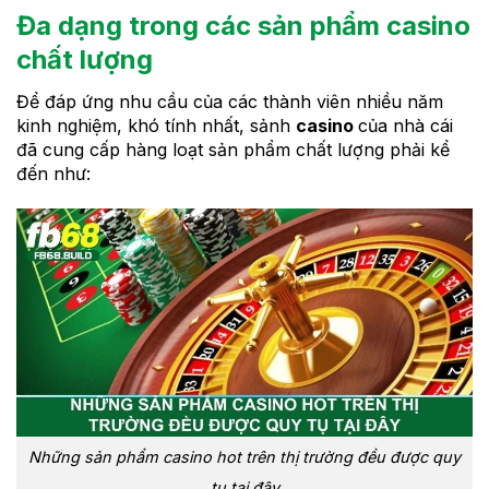
Đa dạng trong các sản phẩm casino
chất lượng
Để đáp ứng nhu cầu của các thành viên nhiều năm
kinh nghiệm, khó tính nhất, sảnh
casino
của nhà cái
đã cung cấp hàng loạt sản phẩm chất lượng phải kể
đến như:
Những sản phẩm casino hot trên thị trường đều được quy
tụ tại đây